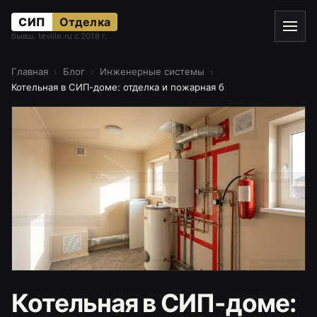
СИП
Отделка
бывш. teville.ru с 2018 г.
Главная
Блог
Инженерные системы
Котельная в СИП-доме: отделка и пожарная безопасность
Котельная в СИП-доме: