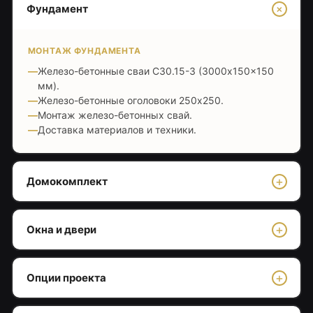
+
Фундамент
МОНТАЖ ФУНДАМЕНТА
Железо-бетонные сваи С30.15-3 (3000x150x150
мм).
Железо-бетонные оголовоки 250x250.
Монтаж железо-бетонных свай.
Доставка материалов и техники.
+
Домокомплект
НУЛЕВОЕ ПЕРЕКРЫТИЕ
+
Окна и двери
Обвязка фундамента 200x200 мм (брус 200x100
мм сдвоенным).
МОНТАЖ ОКОН
Гидроизоляция СИП панелей мастикой с наружной
+
Опции проекта
стороны.
Профиль Рехау Грацио 70 мм, 2-х камерный
Укладка СИП панелей нулевого перекрытия,
стеклопакет, 5-ти камерный профиль. Цвет