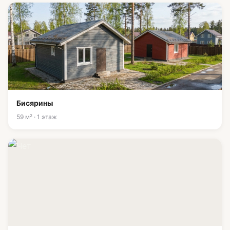
Бисярины
59 м² · 1 этаж