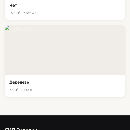
Чет
153 м² · 2 этажа
Деденево
78 м² · 1 этаж
СИП Отделка