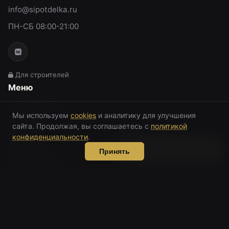
info@sipotdelka.ru
ПН-СБ 08:00-21:00
Для строителей
Меню
О КОМПАНИИ
Мы используем
cookies
и аналитику для улучшения
ОТДЕЛКА
сайта. Продолжая, вы соглашаетесь с
политикой
ФАСАДЫ
конфиденциальности
.
Рассчитать стоимость
ПРОЕКТЫ
Принять
ПОРТФОЛИО
ОТЗЫВЫ
БЛОГ
КАЛЬКУЛЯТОР
КОНТАКТЫ